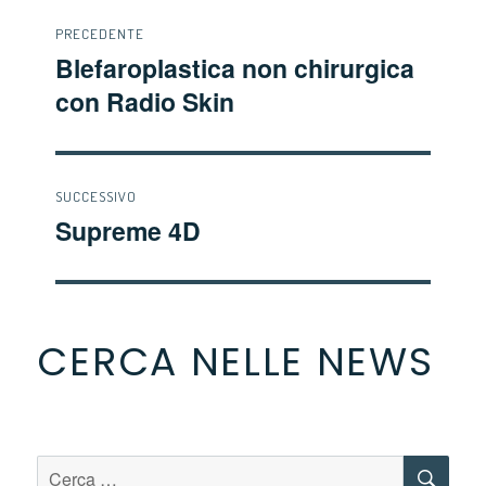
Navigazione
PRECEDENTE
Blefaroplastica non chirurgica
Articolo
articoli
con Radio Skin
precedente:
SUCCESSIVO
Supreme 4D
Articolo
successivo:
CERCA NELLE NEWS
CE
Cerca: