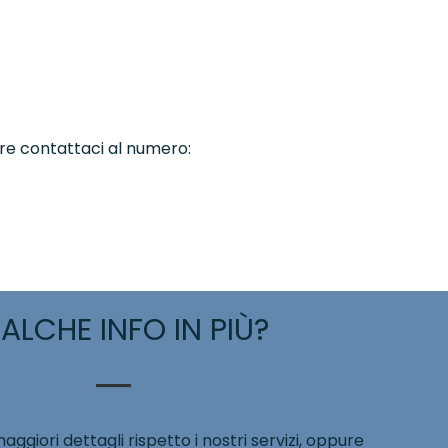
pure contattaci al numero:
ALCHE INFO IN PIÙ?
giori dettagli rispetto i nostri servizi, oppure