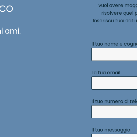
vuoi avere magg
ICO
risolvere quel 
Inserisci i tuoi dat
i ami.
Il tuo nome e cog
La tua email
Il tuo numero di te
Il tuo messaggio