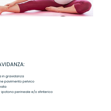
AVIDANZA:
a in gravidanza
ne pavimento pelvico
inata
- ipotono perineale e/o sfinterico