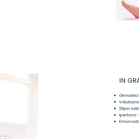
IN GR
Ginnastic
Valutazio
Stipsi ost
Ipertono 
Emorroidi