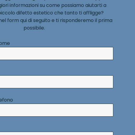
iori informazioni su come possiamo aiutarti a
piccolo difetto estetico che tanto ti affligge?
i nel form qui di seguito e ti risponderemo il prima
possibile.
nome
lefono