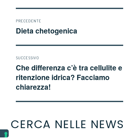
Navigazione
PRECEDENTE
Dieta chetogenica
Articolo
articoli
precedente:
SUCCESSIVO
Che differenza c’è tra cellulite e
Articolo
ritenzione idrica? Facciamo
successivo:
chiarezza!
CERCA NELLE NEWS