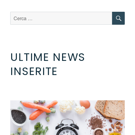
CE
Cerca:
ULTIME NEWS
INSERITE